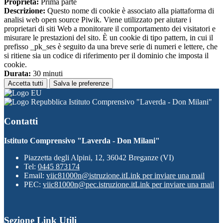
Proprieta:
Prima parte
Descrizione:
Questo nome di cookie è associato alla piattaforma di
analisi web open source Piwik. Viene utilizzato per aiutare i
proprietari di siti Web a monitorare il comportamento dei visitatori e
misurare le prestazioni del sito. È un cookie di tipo pattern, in cui il
prefisso _pk_ses è seguito da una breve serie di numeri e lettere, che
si ritiene sia un codice di riferimento per il dominio che imposta il
cookie.
Durata:
30 minuti
Accetta tutti
Salva le preferenze
Istituto Comprensivo "Laverda - Don Milani"
Contatti
Istituto Comprensivo "Laverda - Don Milani"
Piazzetta degli Alpini, 12, 36042 Breganze (VI)
Tel:
0445 873174
Email:
viic81000n@istruzione.it
Link per inviare una mail
PEC:
viic81000n@pec.istruzione.it
Link per inviare una mail
Sezione Link Utili