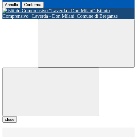
Annulla
Conferma
Istituto
Comprensivo
Laverda - Don Milani
Comune di Breganze
close