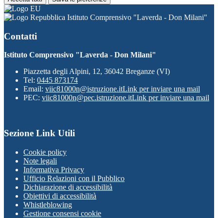
Istituto Comprensivo "Laverda - Don Milani"
Contatti
Istituto Comprensivo "Laverda - Don Milani"
Piazzetta degli Alpini, 12, 36042 Breganze (VI)
Tel:
0445 873174
Email:
viic81000n@istruzione.it
Link per inviare una mail
PEC:
viic81000n@pec.istruzione.it
Link per inviare una mail
Sezione Link Utili
Cookie policy
Note legali
Informativa Privacy
Ufficio Relazioni con il Pubblico
Dichiarazione di accessibilità
Obiettivi di accessibilità
Whistleblowing
Gestione consensi cookie