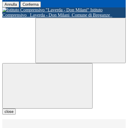
Annulla
Conferma
Istituto
Comprensivo
Laverda - Don Milani
Comune di Breganze
close