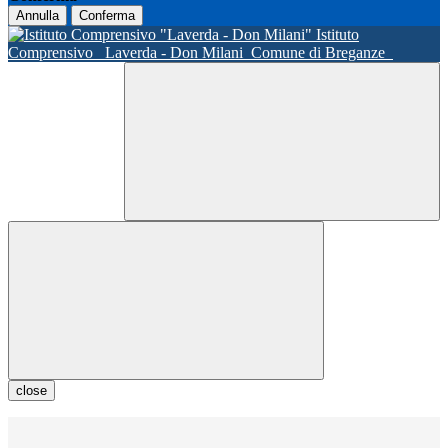
Annulla
Conferma
Istituto
Comprensivo
Laverda - Don Milani
Comune di Breganze
close