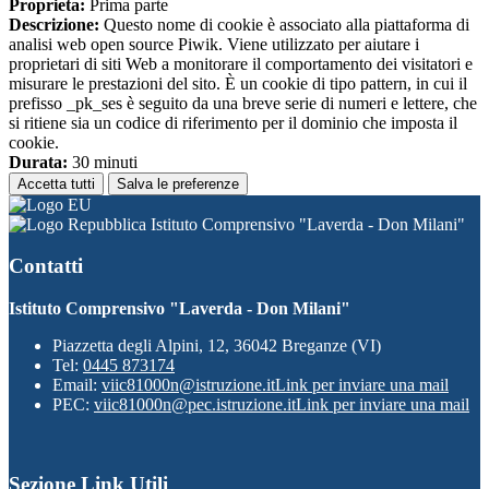
Proprieta:
Prima parte
Descrizione:
Questo nome di cookie è associato alla piattaforma di
analisi web open source Piwik. Viene utilizzato per aiutare i
proprietari di siti Web a monitorare il comportamento dei visitatori e
misurare le prestazioni del sito. È un cookie di tipo pattern, in cui il
prefisso _pk_ses è seguito da una breve serie di numeri e lettere, che
si ritiene sia un codice di riferimento per il dominio che imposta il
cookie.
Durata:
30 minuti
Accetta tutti
Salva le preferenze
Istituto Comprensivo "Laverda - Don Milani"
Contatti
Istituto Comprensivo "Laverda - Don Milani"
Piazzetta degli Alpini, 12, 36042 Breganze (VI)
Tel:
0445 873174
Email:
viic81000n@istruzione.it
Link per inviare una mail
PEC:
viic81000n@pec.istruzione.it
Link per inviare una mail
Sezione Link Utili