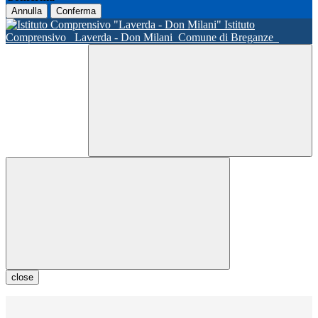
Annulla
Conferma
Istituto
Comprensivo
Laverda - Don Milani
Comune di Breganze
close