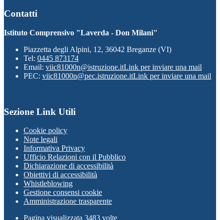
Contatti
Istituto Comprensivo "Laverda - Don Milani"
Piazzetta degli Alpini, 12, 36042 Breganze (VI)
Tel:
0445 873174
Email:
viic81000n@istruzione.it
Link per inviare una mail
PEC:
viic81000n@pec.istruzione.it
Link per inviare una mail
Sezione Link Utili
Cookie policy
Note legali
Informativa Privacy
Ufficio Relazioni con il Pubblico
Dichiarazione di accessibilità
Obiettivi di accessibilità
Whistleblowing
Gestione consensi cookie
Amministrazione trasparente
Pagina visualizzata
3483
volte