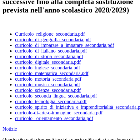
successive fino alla completa sostituzione
prevista nell'anno scolastico 2028/2029)
Curricolo_religione_secondaria.pdf
curricolo_di_geografia_secondaria.pdf
curricolo_di_imparare_a_imparare_secondaria.pdf
curricolo_di_italiano_secondaria.pdf
curricolo_di_storia_secondaria.pdf
curricolo_digitale_secondaria.pdf
curricolo_inglese_secondaria.pdf
curricolo_matematica_secondaria.pdf
curricolo_motoria_secondaria.pdf
curricolo_musica_secondaria.pdf
curricolo_scienze_secondaria.pdf
curricolo_seconda_lingua_secondaria.pdf
curricolo_tecnologia_secondaria.pdf
curricolo_spirito_di_iniziativa_e_imprenditorialità_secondaria.
curricolo-di-arte-e-immagine_secondaria.pdf
curricolo _orientamento_secondaria.pdf
Notizie
Questo sito o gli strumenti terzi da questo utilizzati si avvalgono di