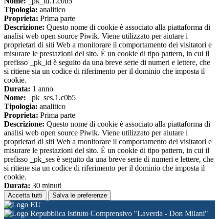
Nome:
_pk_id.1.c0b5
Tipologia:
analitico
Proprieta:
Prima parte
Descrizione:
Questo nome di cookie è associato alla piattaforma di
analisi web open source Piwik. Viene utilizzato per aiutare i
proprietari di siti Web a monitorare il comportamento dei visitatori e
misurare le prestazioni del sito. È un cookie di tipo pattern, in cui il
prefisso _pk_id è seguito da una breve serie di numeri e lettere, che
si ritiene sia un codice di riferimento per il dominio che imposta il
cookie.
Durata:
1 anno
Nome:
_pk_ses.1.c0b5
Tipologia:
analitico
Proprieta:
Prima parte
Descrizione:
Questo nome di cookie è associato alla piattaforma di
analisi web open source Piwik. Viene utilizzato per aiutare i
proprietari di siti Web a monitorare il comportamento dei visitatori e
misurare le prestazioni del sito. È un cookie di tipo pattern, in cui il
prefisso _pk_ses è seguito da una breve serie di numeri e lettere, che
si ritiene sia un codice di riferimento per il dominio che imposta il
cookie.
Durata:
30 minuti
Accetta tutti
Salva le preferenze
Istituto Comprensivo "Laverda - Don Milani"