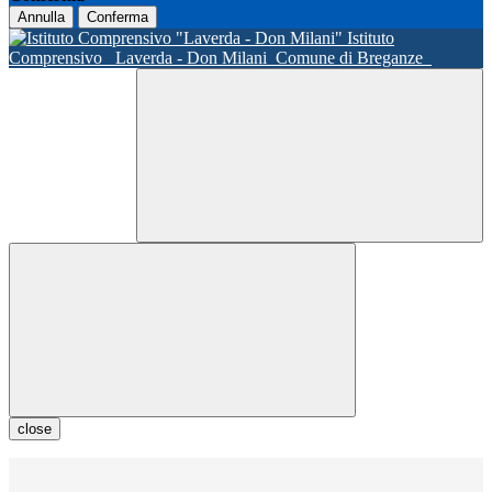
Annulla
Conferma
Istituto
Comprensivo
Laverda - Don Milani
Comune di Breganze
close