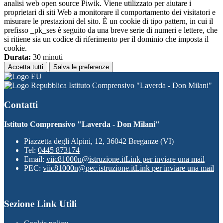
analisi web open source Piwik. Viene utilizzato per aiutare i
proprietari di siti Web a monitorare il comportamento dei visitatori e
misurare le prestazioni del sito. È un cookie di tipo pattern, in cui il
prefisso _pk_ses è seguito da una breve serie di numeri e lettere, che
si ritiene sia un codice di riferimento per il dominio che imposta il
cookie.
Durata:
30 minuti
Accetta tutti
Salva le preferenze
Istituto Comprensivo "Laverda - Don Milani"
Contatti
Istituto Comprensivo "Laverda - Don Milani"
Piazzetta degli Alpini, 12, 36042 Breganze (VI)
Tel:
0445 873174
Email:
viic81000n@istruzione.it
Link per inviare una mail
PEC:
viic81000n@pec.istruzione.it
Link per inviare una mail
Sezione Link Utili