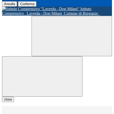
Annulla
Conferma
Istituto
Comprensivo
Laverda - Don Milani
Comune di Breganze
close