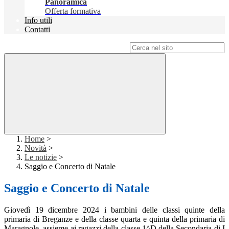
Panoramica
Offerta formativa
Info utili
Contatti
Campo di ricerca per le pagine del sito
Home
>
Novità
>
Le notizie
>
Saggio e Concerto di Natale
Saggio e Concerto di Natale
Giovedì 19 dicembre 2024 i bambini
delle classi quinte della
primaria di Breganze e della classe quarta e quinta della primaria di
Maragnole, assieme ai ragazzi della classe
1^D della Secondaria di I