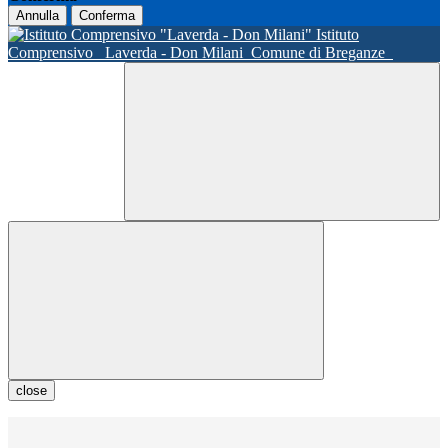
Annulla
Conferma
Istituto
Comprensivo
Laverda - Don Milani
Comune di Breganze
close