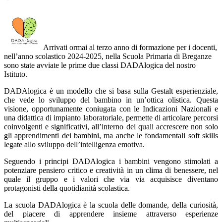
Arrivati ormai al terzo anno di formazione per i docenti,
nell’anno scolastico 2024-2025, nella
Scuola Primaria di Breganze
sono state avviate le prime due classi DADAlogica del nostro
Istituto.
DADAlogica è un modello che si basa sulla
Gestalt esperienziale
,
che vede lo sviluppo del bambino in un’
ottica olistica
. Questa
visione, opportunamente coniugata con le
Indicazioni Nazionali
e
una
didattica di impianto laboratoriale
, permette di articolare percorsi
coinvolgenti e significativi, all’interno dei quali accrescere non solo
gli apprendimenti dei bambini, ma anche le fondamentali
soft skills
legate allo sviluppo dell’
intelligenza emotiva
.
Seguendo i principi DADAlogica i bambini vengono stimolati a
potenziare
pensiero critico e creatività
in un clima di
benessere
, nel
quale il
gruppo
e i
valori
che via via acquisisce diventano
protagonisti della quotidianità scolastica.
La scuola DADAlogica è
la scuola delle domande
, della curiosità,
del piacere di apprendere insieme attraverso
esperienze