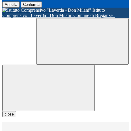
Annulla
Conferma
Istituto
Comprensivo
Laverda - Don Milani
Comune di Breganze
close