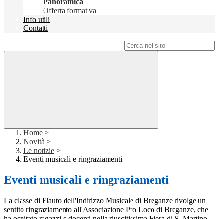
Panoramica
Offerta formativa
Info utili
Contatti
Campo di ricerca per le pagine del sito
Home
>
Novità
>
Le notizie
>
Eventi musicali e ringraziamenti
Eventi musicali e ringraziamenti
La classe di Flauto dell'Indirizzo Musicale di Breganze rivolge un
sentito ringraziamento all'Associazione Pro Loco di Breganze, che
ha ospitato ragazzi e docenti nella riuscitissima Fiera di S. Martino.