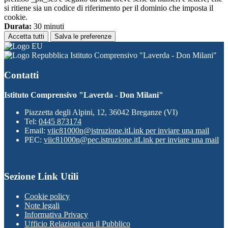
si ritiene sia un codice di riferimento per il dominio che imposta il
cookie.
Durata:
30 minuti
Accetta tutti
Salva le preferenze
Istituto Comprensivo "Laverda - Don Milani"
Contatti
Istituto Comprensivo "Laverda - Don Milani"
Piazzetta degli Alpini, 12, 36042 Breganze (VI)
Tel:
0445 873174
Email:
viic81000n@istruzione.it
Link per inviare una mail
PEC:
viic81000n@pec.istruzione.it
Link per inviare una mail
Sezione Link Utili
Cookie policy
Note legali
Informativa Privacy
Ufficio Relazioni con il Pubblico