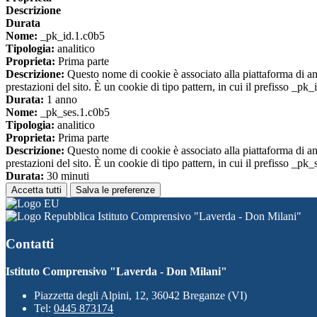
Descrizione
Durata
Nome:
_pk_id.1.c0b5
Tipologia:
analitico
Proprieta:
Prima parte
Descrizione:
Questo nome di cookie è associato alla piattaforma di ana
prestazioni del sito. È un cookie di tipo pattern, in cui il prefisso _pk
Durata:
1 anno
Nome:
_pk_ses.1.c0b5
Tipologia:
analitico
Proprieta:
Prima parte
Descrizione:
Questo nome di cookie è associato alla piattaforma di ana
prestazioni del sito. È un cookie di tipo pattern, in cui il prefisso _pk
Durata:
30 minuti
Accetta tutti
Salva le preferenze
Istituto Comprensivo "Laverda - Don Milani"
Contatti
Istituto Comprensivo "Laverda - Don Milani"
Piazzetta degli Alpini, 12, 36042 Breganze (VI)
Tel:
0445 873174