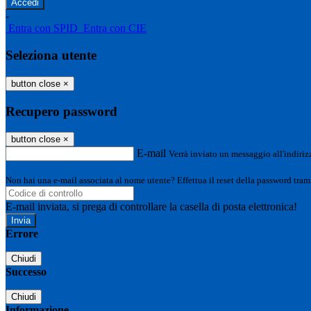
-
Entra con SPID
Entra con CIE
Seleziona utente
button close
×
Recupero password
button close
×
E-mail
Verrà inviato un messaggio all'indirizz
Non hai una e-mail associata al nome utente? Effettua il reset della password tram
E-mail inviata, si prega di controllare la casella di posta elettronica!
Errore
Chiudi
Successo
Chiudi
Informazione