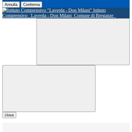
Annulla
Conferma
Istituto
Comprensivo
Laverda - Don Milani
Comune di Breganze
close