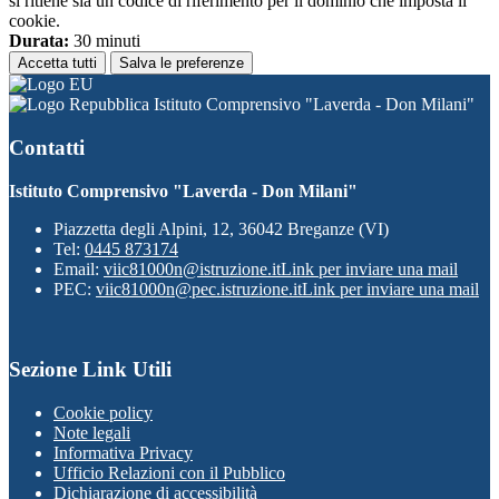
si ritiene sia un codice di riferimento per il dominio che imposta il
cookie.
Durata:
30 minuti
Accetta tutti
Salva le preferenze
Istituto Comprensivo "Laverda - Don Milani"
Contatti
Istituto Comprensivo "Laverda - Don Milani"
Piazzetta degli Alpini, 12, 36042 Breganze (VI)
Tel:
0445 873174
Email:
viic81000n@istruzione.it
Link per inviare una mail
PEC:
viic81000n@pec.istruzione.it
Link per inviare una mail
Sezione Link Utili
Cookie policy
Note legali
Informativa Privacy
Ufficio Relazioni con il Pubblico
Dichiarazione di accessibilità