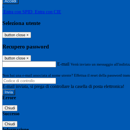
-
Entra con SPID
Entra con CIE
Seleziona utente
button close
×
Recupero password
button close
×
E-mail
Verrà inviato un messaggio all'indirizz
Non hai una e-mail associata al nome utente? Effettua il reset della password tram
E-mail inviata, si prega di controllare la casella di posta elettronica!
Errore
Chiudi
Successo
Chiudi
Informazione