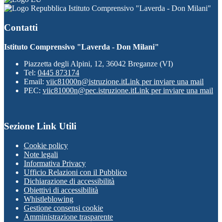
Istituto Comprensivo "Laverda - Don Milani"
Contatti
Istituto Comprensivo "Laverda - Don Milani"
Piazzetta degli Alpini, 12, 36042 Breganze (VI)
Tel:
0445 873174
Email:
viic81000n@istruzione.it
Link per inviare una mail
PEC:
viic81000n@pec.istruzione.it
Link per inviare una mail
Sezione Link Utili
Cookie policy
Note legali
Informativa Privacy
Ufficio Relazioni con il Pubblico
Dichiarazione di accessibilità
Obiettivi di accessibilità
Whistleblowing
Gestione consensi cookie
Amministrazione trasparente