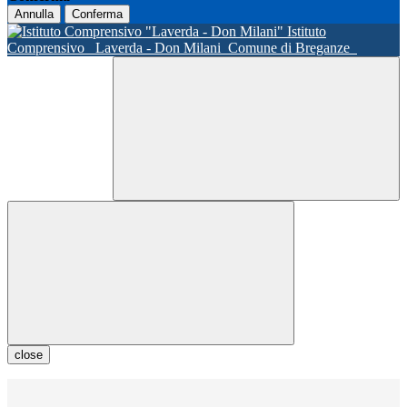
Annulla
Conferma
Istituto
Comprensivo
Laverda - Don Milani
Comune di Breganze
close