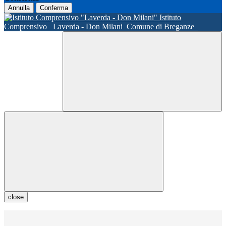
Annulla
Conferma
Istituto
Comprensivo
Laverda - Don Milani
Comune di Breganze
close