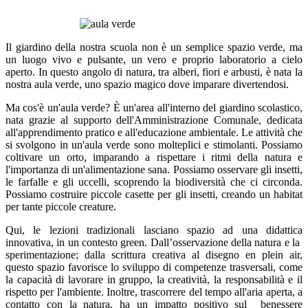
Il giardino della nostra scuola non è un semplice spazio verde, ma
un luogo vivo e pulsante, un vero e proprio laboratorio a cielo
aperto. In questo angolo di natura, tra alberi, fiori e arbusti, è nata la
nostra aula verde, uno spazio magico dove imparare divertendosi.
Ma cos'è un'aula verde? È un'area all'interno del giardino scolastico,
nata grazie al supporto dell'Amministrazione Comunale, dedicata
all'apprendimento pratico e all'educazione ambientale. Le attività che
si svolgono in un'aula verde sono molteplici e stimolanti. Possiamo
coltivare un orto, imparando a rispettare i ritmi della natura e
l'importanza di un'alimentazione sana. Possiamo osservare gli insetti,
le farfalle e gli uccelli, scoprendo la biodiversità che ci circonda.
Possiamo costruire piccole casette per gli insetti, creando un habitat
per tante piccole creature.
Qui, le lezioni tradizionali lasciano spazio ad una didattica
innovativa, in un contesto green. Dall’osservazione della natura e la
sperimentazione; dalla scrittura creativa al disegno en plein air,
questo spazio favorisce lo sviluppo di competenze trasversali, come
la capacità di lavorare in gruppo, la creatività, la responsabilità e il
rispetto per l'ambiente. Inoltre, trascorrere del tempo all'aria aperta, a
contatto con la natura, ha un impatto positivo sul benessere