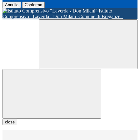
Annulla
Conferma
Istituto
Comprensivo
Laverda - Don Milani
Comune di Breganze
close