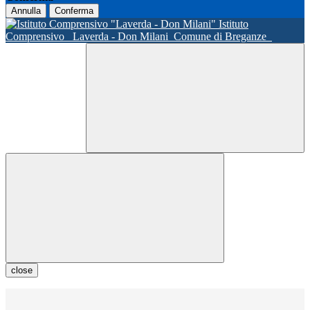
Annulla
Conferma
Istituto
Comprensivo
Laverda - Don Milani
Comune di Breganze
close