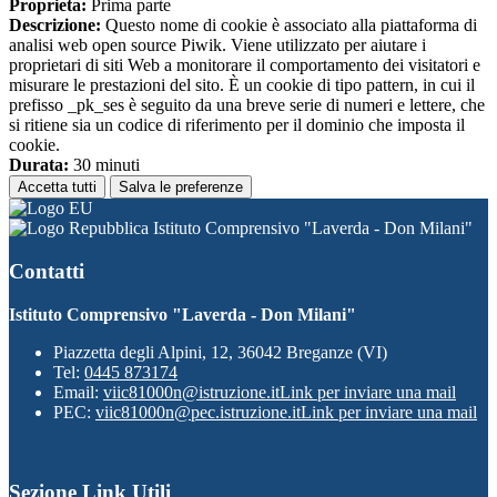
Proprieta:
Prima parte
Descrizione:
Questo nome di cookie è associato alla piattaforma di
analisi web open source Piwik. Viene utilizzato per aiutare i
proprietari di siti Web a monitorare il comportamento dei visitatori e
misurare le prestazioni del sito. È un cookie di tipo pattern, in cui il
prefisso _pk_ses è seguito da una breve serie di numeri e lettere, che
si ritiene sia un codice di riferimento per il dominio che imposta il
cookie.
Durata:
30 minuti
Accetta tutti
Salva le preferenze
Istituto Comprensivo "Laverda - Don Milani"
Contatti
Istituto Comprensivo "Laverda - Don Milani"
Piazzetta degli Alpini, 12, 36042 Breganze (VI)
Tel:
0445 873174
Email:
viic81000n@istruzione.it
Link per inviare una mail
PEC:
viic81000n@pec.istruzione.it
Link per inviare una mail
Sezione Link Utili