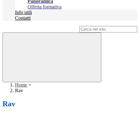
Panoramica
Offerta formativa
Info utili
Contatti
Campo di ricerca per le pagine del sito
Home
>
Rav
Rav