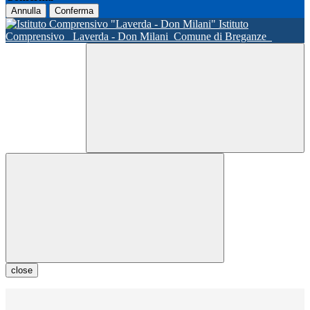
Annulla
Conferma
Istituto
Comprensivo
Laverda - Don Milani
Comune di Breganze
close