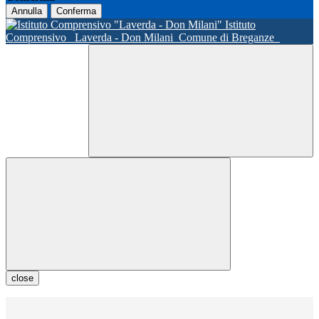
Annulla
Conferma
Istituto
Comprensivo
Laverda - Don Milani
Comune di Breganze
close