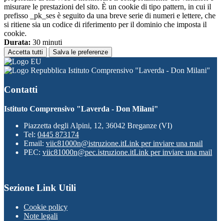
misurare le prestazioni del sito. È un cookie di tipo pattern, in cui il
prefisso _pk_ses è seguito da una breve serie di numeri e lettere, che
si ritiene sia un codice di riferimento per il dominio che imposta il
cookie.
Durata:
30 minuti
Accetta tutti
Salva le preferenze
Istituto Comprensivo "Laverda - Don Milani"
Contatti
Istituto Comprensivo "Laverda - Don Milani"
Piazzetta degli Alpini, 12, 36042 Breganze (VI)
Tel:
0445 873174
Email:
viic81000n@istruzione.it
Link per inviare una mail
PEC:
viic81000n@pec.istruzione.it
Link per inviare una mail
Sezione Link Utili
Cookie policy
Note legali