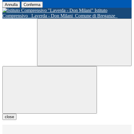
Annulla
Conferma
Istituto
Comprensivo
Laverda - Don Milani
Comune di Breganze
close