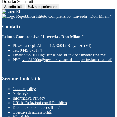
Durata:
30 minuti
Accetta tutti
Salva le preferenze
Istituto Comprensivo "Laverda - Don Milani"
Contatti
Istituto Comprensivo "Laverda - Don Milani"
Piazzetta degli Alpini, 12, 36042 Breganze (VI)
Tel:
0445 873174
Email:
viic81000n@istruzione.it
Link per inviare una mail
PEC:
viic81000n@pec.istruzione.it
Link per inviare una mail
Sezione Link Utili
Cookie policy
Note legali
Informativa Privacy
Ufficio Relazioni con il Pubblico
Dichiarazione di accessibilità
Obiettivi di accessibilità
Whistleblowing