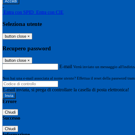
-
Entra con SPID
Entra con CIE
Seleziona utente
button close
×
Recupero password
button close
×
E-mail
Verrà inviato un messaggio all'indirizz
Non hai una e-mail associata al nome utente? Effettua il reset della password tram
E-mail inviata, si prega di controllare la casella di posta elettronica!
Errore
Chiudi
Successo
Chiudi
Informazione