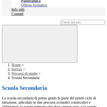
Panoramica
Offerta formativa
Info utili
Contatti
Campo di ricerca per le pagine del sito
Home
>
Servizi
>
Percorsi di studio
>
Scuola Secondaria
Scuola Secondaria
La scuola secondaria di primo grado fa parte del primo ciclo di
istruzione, articolato in due percorsi scolastici consecutivi e
obbligatori: la scuola primaria che dura cinque anni, e la scuola