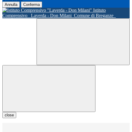
Annulla
Conferma
Istituto
Comprensivo
Laverda - Don Milani
Comune di Breganze
close