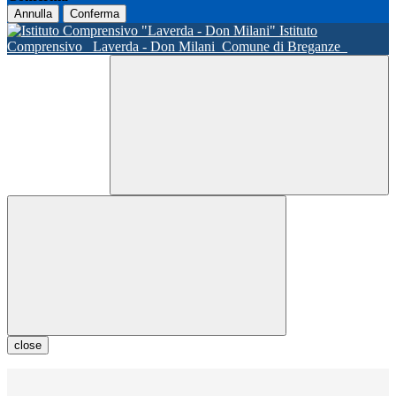
Annulla
Conferma
Istituto
Comprensivo
Laverda - Don Milani
Comune di Breganze
close