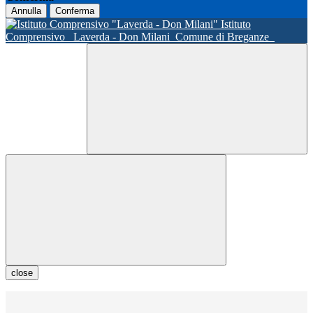
Annulla
Conferma
Istituto
Comprensivo
Laverda - Don Milani
Comune di Breganze
close