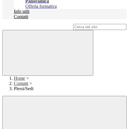
Panoramica
Offerta formativa
Info utili
Contatti
Campo di ricerca per le pagine del sito
Home
>
Contatti
>
Plessi/Sedi