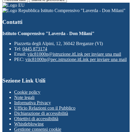
Istituto Comprensivo "Laverda - Don Milani"
Contatti
Istituto Comprensivo "Laverda - Don Milani"
Piazzetta degli Alpini, 12, 36042 Breganze (VI)
Tel:
0445 873174
Email:
viic81000n@istruzione.it
Link per inviare una mail
PEC:
viic81000n@pec.istruzione.it
Link per inviare una mail
Sezione Link Utili
Cookie policy
Note legali
Informativa Privacy
Ufficio Relazioni con il Pubblico
Dichiarazione di accessibilità
Obiettivi di accessibilità
Whistleblowing
Gestione consensi cookie