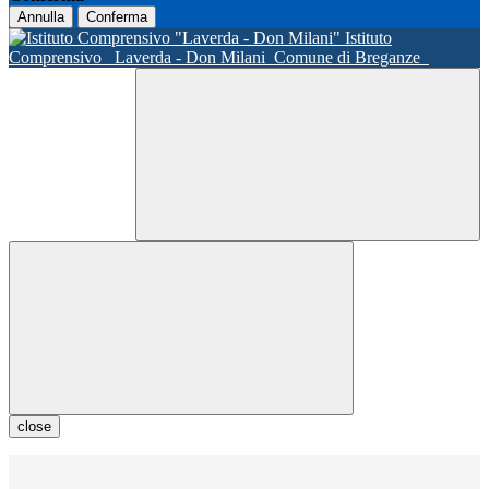
Annulla
Conferma
Istituto
Comprensivo
Laverda - Don Milani
Comune di Breganze
close