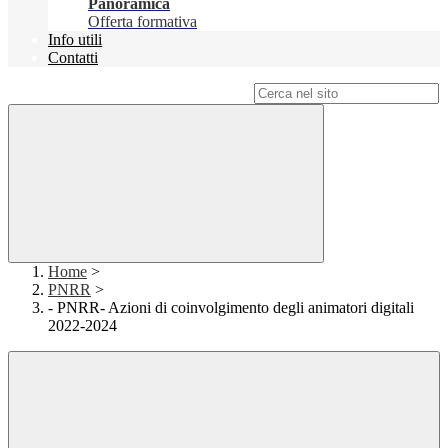
Panoramica
Offerta formativa
Info utili
Contatti
Campo di ricerca per le pagine del sito
Home
>
PNRR
>
- PNRR- Azioni di coinvolgimento degli animatori digitali
2022-2024