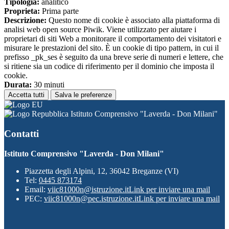
Tipologia:
analitico
Proprieta:
Prima parte
Descrizione:
Questo nome di cookie è associato alla piattaforma di
analisi web open source Piwik. Viene utilizzato per aiutare i
proprietari di siti Web a monitorare il comportamento dei visitatori e
misurare le prestazioni del sito. È un cookie di tipo pattern, in cui il
prefisso _pk_ses è seguito da una breve serie di numeri e lettere, che
si ritiene sia un codice di riferimento per il dominio che imposta il
cookie.
Durata:
30 minuti
Accetta tutti
Salva le preferenze
Istituto Comprensivo "Laverda - Don Milani"
Contatti
Istituto Comprensivo "Laverda - Don Milani"
Piazzetta degli Alpini, 12, 36042 Breganze (VI)
Tel:
0445 873174
Email:
viic81000n@istruzione.it
Link per inviare una mail
PEC:
viic81000n@pec.istruzione.it
Link per inviare una mail