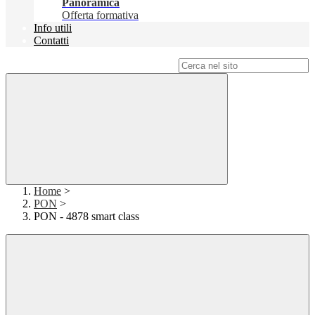
Panoramica
Offerta formativa
Info utili
Contatti
Campo di ricerca per le pagine del sito
Home
>
PON
>
PON - 4878 smart class