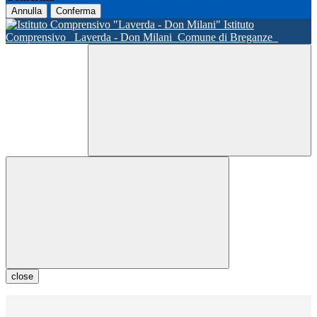
Annulla
Conferma
Istituto
Comprensivo
Laverda - Don Milani
Comune di Breganze
close