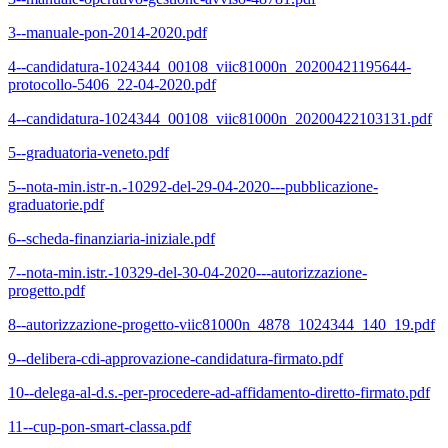
3--manuale-pon-2014-2020.pdf
4--candidatura-1024344_00108_viic81000n_20200421195644-
protocollo-5406_22-04-2020.pdf
4--candidatura-1024344_00108_viic81000n_20200422103131.pdf
5--graduatoria-veneto.pdf
5--nota-min.istr-n.-10292-del-29-04-2020---pubblicazione-
graduatorie.pdf
6--scheda-finanziaria-iniziale.pdf
7--nota-min.istr.-10329-del-30-04-2020---autorizzazione-
progetto.pdf
8--autorizzazione-progetto-viic81000n_4878_1024344_140_19.pdf
9--delibera-cdi-approvazione-candidatura-firmato.pdf
10--delega-al-d.s.-per-procedere-ad-affidamento-diretto-firmato.pdf
11--cup-pon-smart-classa.pdf