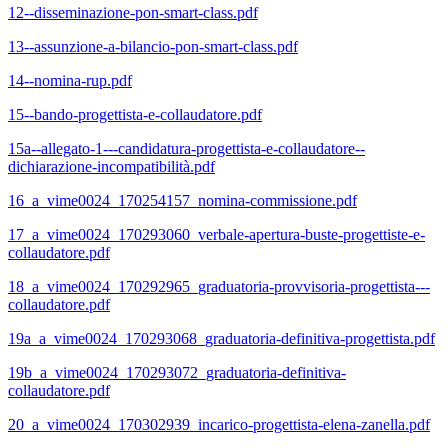
12--disseminazione-pon-smart-class.pdf
13--assunzione-a-bilancio-pon-smart-class.pdf
14--nomina-rup.pdf
15--bando-progettista-e-collaudatore.pdf
15a--allegato-1---candidatura-progettista-e-collaudatore--
dichiarazione-incompatibilità.pdf
16_a_vime0024_170254157_nomina-commissione.pdf
17_a_vime0024_170293060_verbale-apertura-buste-progettiste-e-
collaudatore.pdf
18_a_vime0024_170292965_graduatoria-provvisoria-progettista---
collaudatore.pdf
19a_a_vime0024_170293068_graduatoria-definitiva-progettista.pdf
19b_a_vime0024_170293072_graduatoria-definitiva-
collaudatore.pdf
20_a_vime0024_170302939_incarico-progettista-elena-zanella.pdf