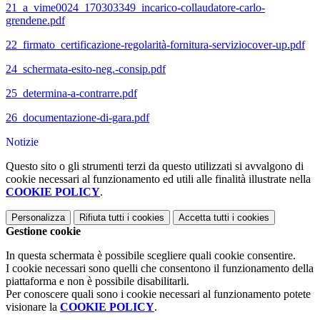
21_a_vime0024_170303349_incarico-collaudatore-carlo-
grendene.pdf
22_firmato_certificazione-regolarità-fornitura-serviziocover-up.pdf
24_schermata-esito-neg.-consip.pdf
25_determina-a-contrarre.pdf
26_documentazione-di-gara.pdf
Notizie
Questo sito o gli strumenti terzi da questo utilizzati si avvalgono di
cookie necessari al funzionamento ed utili alle finalità illustrate nella
COOKIE POLICY
.
Personalizza
Rifiuta tutti
i cookies
Accetta tutti
i cookies
Gestione cookie
In questa schermata è possibile scegliere quali cookie consentire.
I cookie necessari sono quelli che consentono il funzionamento della
piattaforma e non è possibile disabilitarli.
Per conoscere quali sono i cookie necessari al funzionamento potete
visionare la
COOKIE POLICY
.