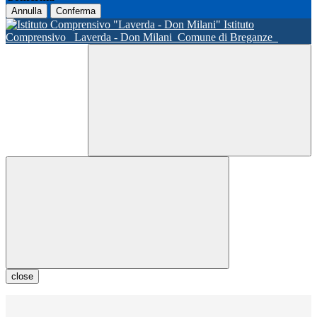
Annulla
Conferma
Istituto
Comprensivo
Laverda - Don Milani
Comune di Breganze
close