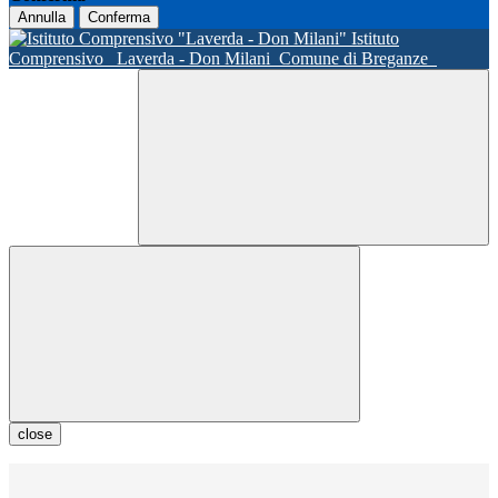
Annulla
Conferma
Istituto
Comprensivo
Laverda - Don Milani
Comune di Breganze
close