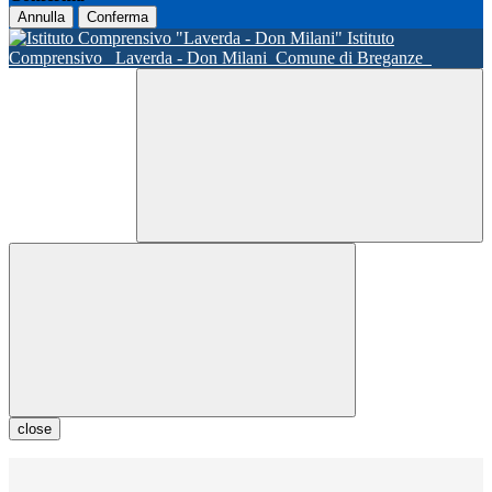
Annulla
Conferma
Istituto
Comprensivo
Laverda - Don Milani
Comune di Breganze
close