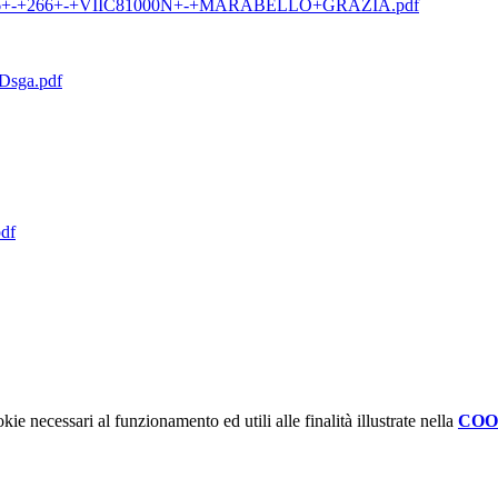
8-2026+-+266+-+VIIC81000N+-+MARABELLO+GRAZIA.pdf
_Dsga.pdf
pdf
kie necessari al funzionamento ed utili alle finalità illustrate nella
COO