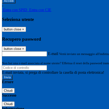
-
Entra con SPID
Entra con CIE
Seleziona utente
button close
×
Recupero password
button close
×
E-mail
Verrà inviato un messaggio all'indirizz
Non hai una e-mail associata al nome utente? Effettua il reset della password tram
E-mail inviata, si prega di controllare la casella di posta elettronica!
Errore
Chiudi
Successo
Chiudi
Informazione