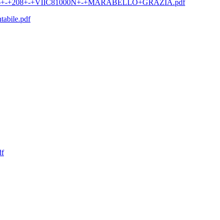
9-2026+-+208+-+VIIC81000N+-+MARABELLO+GRAZIA.pdf
tabile.pdf
df