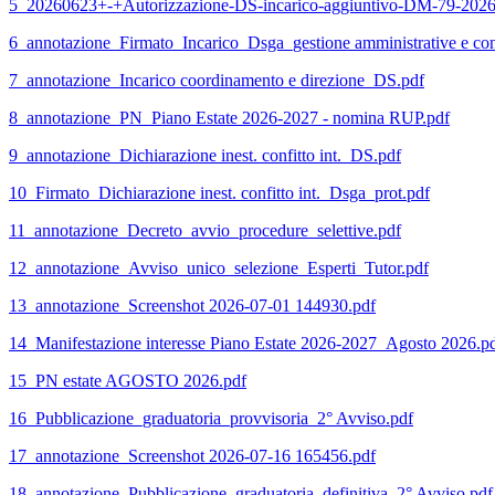
5_20260623+-+Autorizzazione-DS-incarico-aggiuntivo-DM-7
6_annotazione_Firmato_Incarico_Dsga_gestione amministrative e con
7_annotazione_Incarico coordinamento e direzione_DS.pdf
8_annotazione_PN_Piano Estate 2026-2027 - nomina RUP.pdf
9_annotazione_Dichiarazione inest. confitto int._DS.pdf
10_Firmato_Dichiarazione inest. confitto int._Dsga_prot.pdf
11_annotazione_Decreto_avvio_procedure_selettive.pdf
12_annotazione_Avviso_unico_selezione_Esperti_Tutor.pdf
13_annotazione_Screenshot 2026-07-01 144930.pdf
14_Manifestazione interesse Piano Estate 2026-2027_Agosto 2026.p
15_PN estate AGOSTO 2026.pdf
16_Pubblicazione_graduatoria_provvisoria_2° Avviso.pdf
17_annotazione_Screenshot 2026-07-16 165456.pdf
18_annotazione_Pubblicazione_graduatoria_definitiva_2° Avviso.pdf