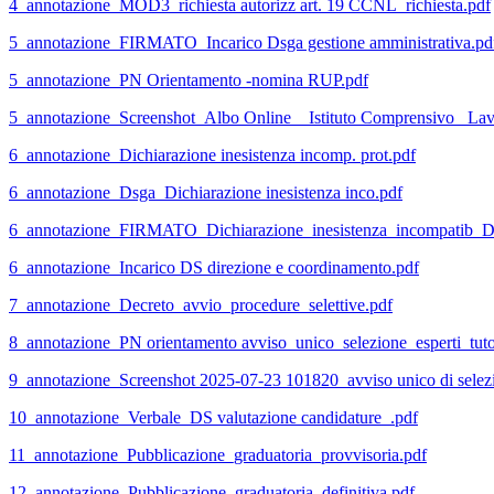
4_annotazione_MOD3_richiesta autorizz art. 19 CCNL_richiesta.pdf
5_annotazione_FIRMATO_Incarico Dsga gestione amministrativa.pd
5_annotazione_PN Orientamento -nomina RUP.pdf
5_annotazione_Screenshot_Albo Online _ Istituto Comprensivo _Lav
6_annotazione_Dichiarazione inesistenza incomp. prot.pdf
6_annotazione_Dsga_Dichiarazione inesistenza inco.pdf
6_annotazione_FIRMATO_Dichiarazione_inesistenza_incompatib_D
6_annotazione_Incarico DS direzione e coordinamento.pdf
7_annotazione_Decreto_avvio_procedure_selettive.pdf
8_annotazione_PN orientamento avviso_unico_selezione_esperti_tuto
9_annotazione_Screenshot 2025-07-23 101820_avviso unico di selezi
10_annotazione_Verbale_DS valutazione candidature_.pdf
11_annotazione_Pubblicazione_graduatoria_provvisoria.pdf
12_annotazione_Pubblicazione_graduatoria_definitiva.pdf