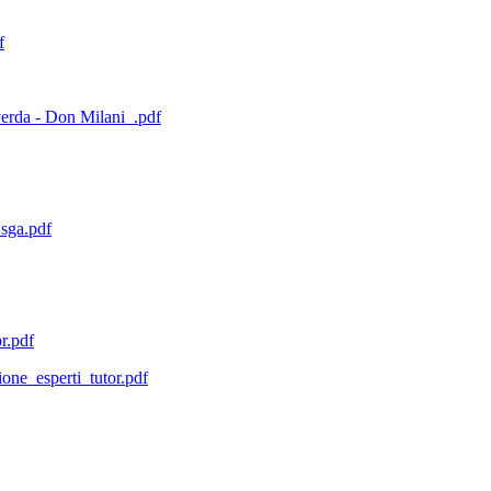
f
erda - Don Milani_.pdf
sga.pdf
r.pdf
one_esperti_tutor.pdf