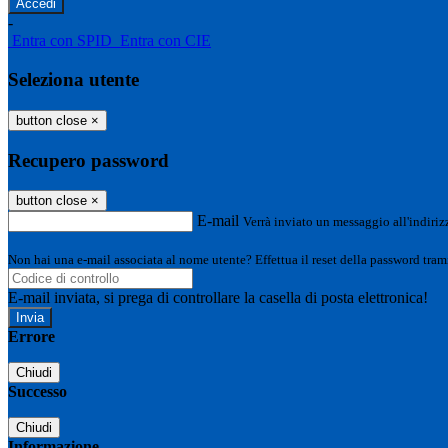
-
Entra con SPID
Entra con CIE
Seleziona utente
button close
×
Recupero password
button close
×
E-mail
Verrà inviato un messaggio all'indirizz
Non hai una e-mail associata al nome utente? Effettua il reset della password tram
E-mail inviata, si prega di controllare la casella di posta elettronica!
Errore
Chiudi
Successo
Chiudi
Informazione