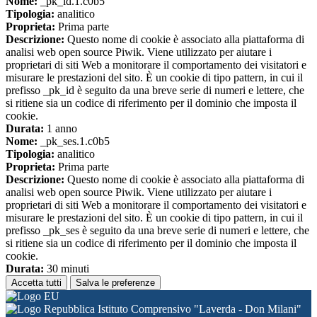
Nome:
_pk_id.1.c0b5
Tipologia:
analitico
Proprieta:
Prima parte
Descrizione:
Questo nome di cookie è associato alla piattaforma di
analisi web open source Piwik. Viene utilizzato per aiutare i
proprietari di siti Web a monitorare il comportamento dei visitatori e
misurare le prestazioni del sito. È un cookie di tipo pattern, in cui il
prefisso _pk_id è seguito da una breve serie di numeri e lettere, che
si ritiene sia un codice di riferimento per il dominio che imposta il
cookie.
Durata:
1 anno
Nome:
_pk_ses.1.c0b5
Tipologia:
analitico
Proprieta:
Prima parte
Descrizione:
Questo nome di cookie è associato alla piattaforma di
analisi web open source Piwik. Viene utilizzato per aiutare i
proprietari di siti Web a monitorare il comportamento dei visitatori e
misurare le prestazioni del sito. È un cookie di tipo pattern, in cui il
prefisso _pk_ses è seguito da una breve serie di numeri e lettere, che
si ritiene sia un codice di riferimento per il dominio che imposta il
cookie.
Durata:
30 minuti
Accetta tutti
Salva le preferenze
Istituto Comprensivo "Laverda - Don Milani"