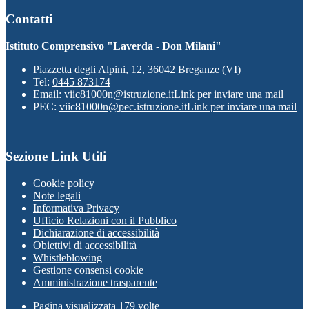
Contatti
Istituto Comprensivo "Laverda - Don Milani"
Piazzetta degli Alpini, 12, 36042 Breganze (VI)
Tel:
0445 873174
Email:
viic81000n@istruzione.it
Link per inviare una mail
PEC:
viic81000n@pec.istruzione.it
Link per inviare una mail
Sezione Link Utili
Cookie policy
Note legali
Informativa Privacy
Ufficio Relazioni con il Pubblico
Dichiarazione di accessibilità
Obiettivi di accessibilità
Whistleblowing
Gestione consensi cookie
Amministrazione trasparente
Pagina visualizzata
179
volte