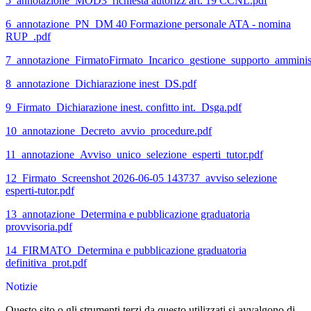
5_annotazione_MOD3_richiesta autorizz art. 19 CCNL.pdf
6_annotazione_PN_DM 40 Formazione personale ATA - nomina
RUP_.pdf
7_annotazione_FirmatoFirmato_Incarico_gestione_supporto_amminis
8_annotazione_Dichiarazione inest_DS.pdf
9_Firmato_Dichiarazione inest. confitto int._Dsga.pdf
10_annotazione_Decreto_avvio_procedure.pdf
11_annotazione_Avviso_unico_selezione_esperti_tutor.pdf
12_Firmato_Screenshot 2026-06-05 143737_avviso selezione
esperti-tutor.pdf
13_annotazione_Determina e pubblicazione graduatoria
provvisoria.pdf
14_FIRMATO_Determina e pubblicazione graduatoria
definitiva_prot.pdf
Notizie
Questo sito o gli strumenti terzi da questo utilizzati si avvalgono di