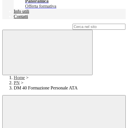
Panoramica
Offerta formativa
Info utili
Contatti
Campo di ricerca per le pagine del sito
Home
>
PN
>
DM 40 Formazione Personale ATA