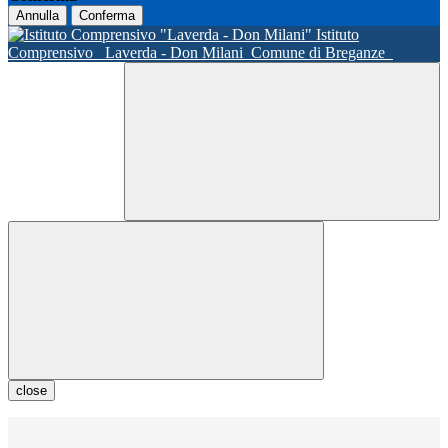
Annulla
Conferma
Istituto
Comprensivo
Laverda - Don Milani
Comune di Breganze
close