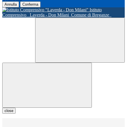
Annulla
Conferma
Istituto
Comprensivo
Laverda - Don Milani
Comune di Breganze
close