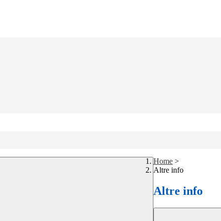
Home
>
Altre info
Altre info