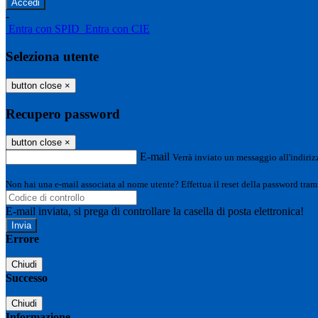
-
Entra con SPID
Entra con CIE
Seleziona utente
button close
×
Recupero password
button close
×
E-mail
Verrà inviato un messaggio all'indirizz
Non hai una e-mail associata al nome utente? Effettua il reset della password tram
E-mail inviata, si prega di controllare la casella di posta elettronica!
Errore
Chiudi
Successo
Chiudi
Informazione