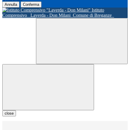
Annulla
Conferma
Istituto
Comprensivo
Laverda - Don Milani
Comune di Breganze
close