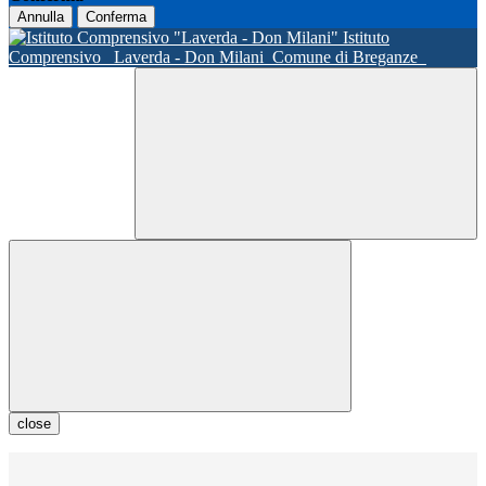
Annulla
Conferma
Istituto
Comprensivo
Laverda - Don Milani
Comune di Breganze
close