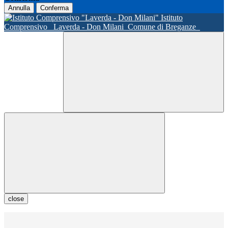
Annulla
Conferma
Istituto
Comprensivo
Laverda - Don Milani
Comune di Breganze
close