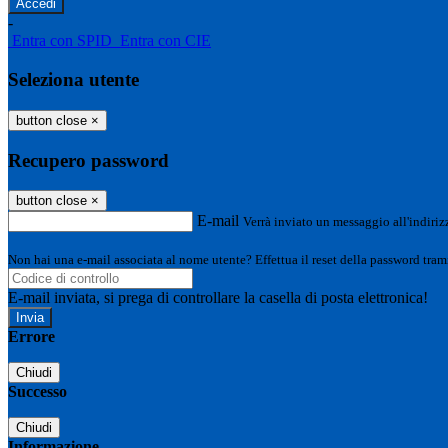
-
Entra con SPID
Entra con CIE
Seleziona utente
button close
×
Recupero password
button close
×
E-mail
Verrà inviato un messaggio all'indirizz
Non hai una e-mail associata al nome utente? Effettua il reset della password tram
E-mail inviata, si prega di controllare la casella di posta elettronica!
Errore
Chiudi
Successo
Chiudi
Informazione