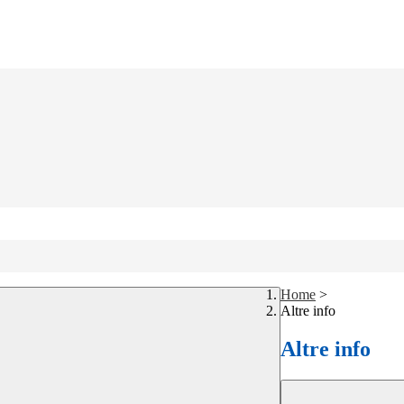
Home
>
Altre info
Altre info