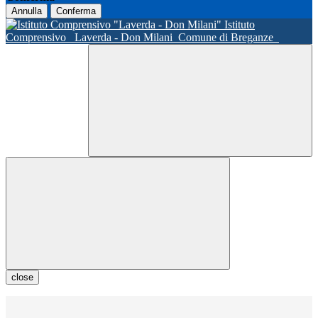
Annulla
Conferma
Istituto
Comprensivo
Laverda - Don Milani
Comune di Breganze
close