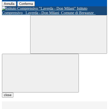
Annulla
Conferma
Istituto
Comprensivo
Laverda - Don Milani
Comune di Breganze
close