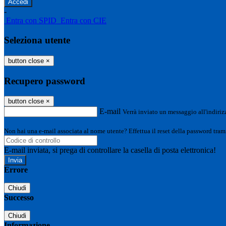
-
Entra con SPID
Entra con CIE
Seleziona utente
button close
×
Recupero password
button close
×
E-mail
Verrà inviato un messaggio all'indirizz
Non hai una e-mail associata al nome utente? Effettua il reset della password tram
E-mail inviata, si prega di controllare la casella di posta elettronica!
Errore
Chiudi
Successo
Chiudi
Informazione