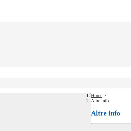
Home
>
Altre info
Altre info