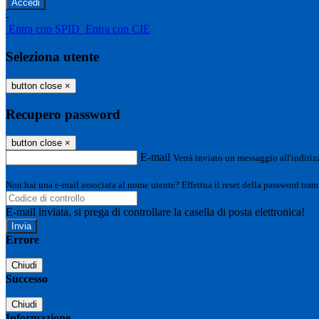
-
Entra con SPID
Entra con CIE
Seleziona utente
button close
×
Recupero password
button close
×
E-mail
Verrà inviato un messaggio all'indirizz
Non hai una e-mail associata al nome utente? Effettua il reset della password tram
E-mail inviata, si prega di controllare la casella di posta elettronica!
Errore
Chiudi
Successo
Chiudi
Informazione