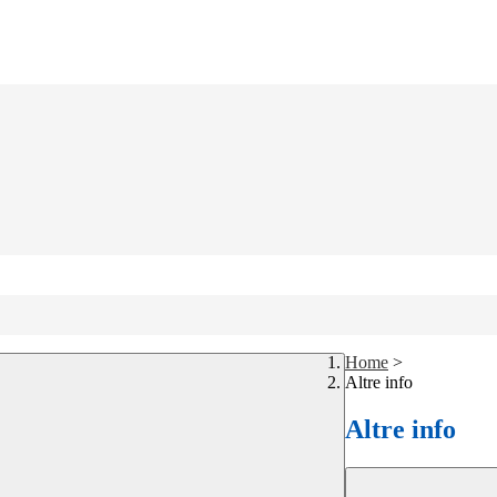
Home
>
Altre info
Altre info