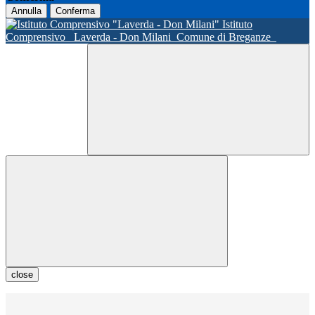
Annulla
Conferma
Istituto
Comprensivo
Laverda - Don Milani
Comune di Breganze
close