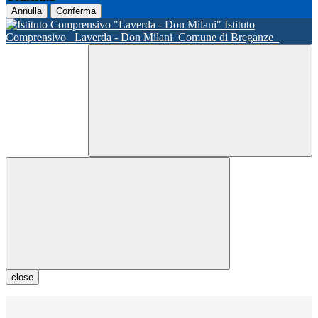
Annulla
Conferma
Istituto
Comprensivo
Laverda - Don Milani
Comune di Breganze
close